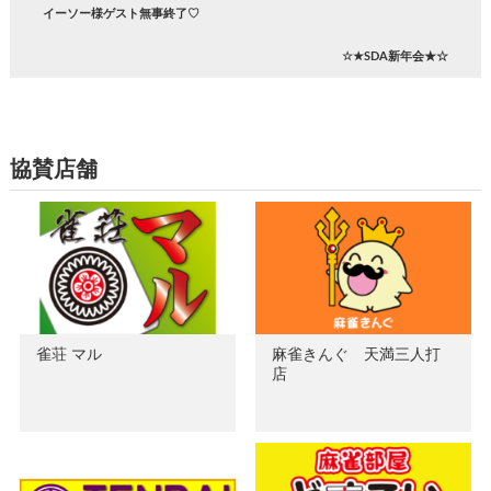
イーソー様ゲスト無事終了♡
☆★SDA新年会★☆
協賛店舗
雀荘 マル
麻雀きんぐ 天満三人打
店