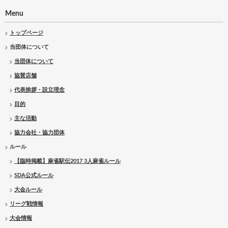
Menu
トップページ
当団体について
当団体について
協賛店舗
代表挨拶・設立理念
目的
主な活動
協力会社・協力団体
ルール
【臨時掲載】麻雀駅伝2017 3人麻雀ルール
SDA公式ルール
大会ルール
リーグ戦情報
大会情報