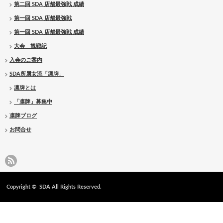
第二回 SDA 店舗最強戦 成績
第一回 SDA 店舗最強戦
第一回 SDA 店舗最強戦 成績
大会 観戦記
入会のご案内
SDA所属女流「凛牌」
凛牌とは
「凛牌」募集中
凛牌ブログ
お問合せ
Copyright ©
SDA
All Rights Reserved.