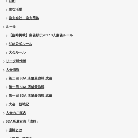
目的
主な活動
協力会社・協力団体
ルール
【臨時掲載】麻雀駅伝2017 3人麻雀ルール
SDA公式ルール
大会ルール
リーグ戦情報
大会情報
第二回 SDA 店舗最強戦 成績
第一回 SDA 店舗最強戦
第一回 SDA 店舗最強戦 成績
大会 観戦記
入会のご案内
SDA所属女流「凛牌」
凛牌とは