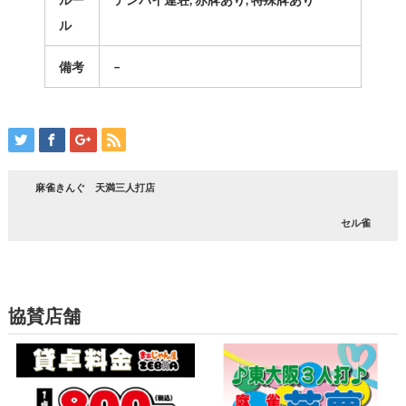
ルー
テンパイ連荘, 赤牌あり, 特殊牌あり
ル
備考
–
麻雀きんぐ 天満三人打店
セル雀
協賛店舗