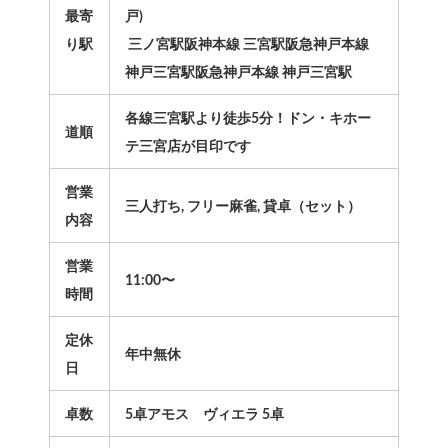
最寄
戸)
り駅
三ノ宮駅阪神本線 三宮駅阪急神戸本線
神戸三宮駅阪急神戸本線 神戸三宮駅
各線三宮駅より徒歩5分！ドン・キホー
道順
テ三宮店が目印です
営業
三人打ち, フリー麻雀, 貸卓（セット）
内容
営業
11:00〜
時間
定休
年中無休
日
卓数
5卓アモス ヴィエラ 5卓