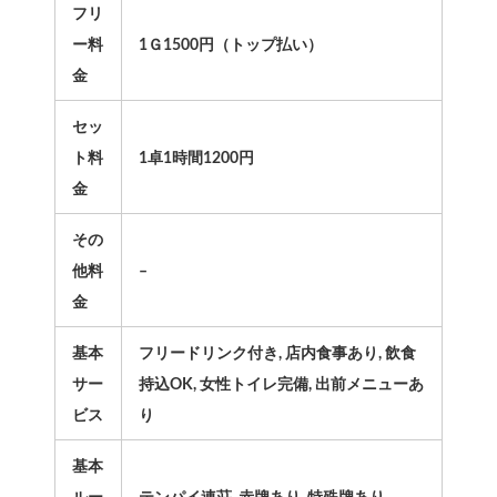
フリ
ー料
1Ｇ1500円（トップ払い）
金
セッ
ト料
1卓1時間1200円
金
その
他料
–
金
基本
フリードリンク付き, 店内食事あり, 飲食
サー
持込OK, 女性トイレ完備, 出前メニューあ
ビス
り
基本