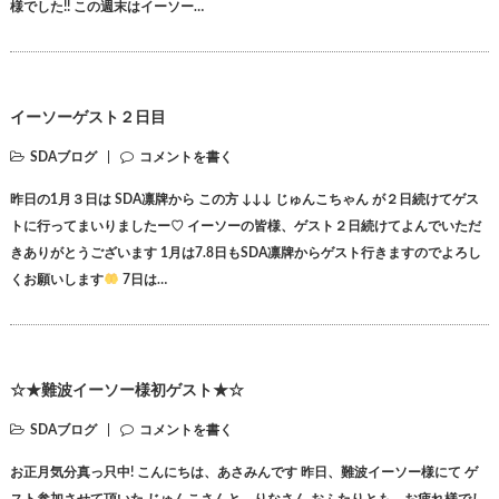
様でした!! この週末はイーソー…
イーソーゲスト２日目
SDAブログ
コメントを書く
昨日の1月３日は SDA凛牌から この方 ↓↓↓ じゅんこちゃん が２日続けてゲス
トに行ってまいりましたー♡ イーソーの皆様、ゲスト２日続けてよんでいただ
きありがとうございます 1月は7.8日もSDA凛牌からゲスト行きますのでよろし
くお願いします
7日は…
☆★難波イーソー様初ゲスト★☆
SDAブログ
コメントを書く
お正月気分真っ只中! こんにちは、あさみんです 昨日、難波イーソー様にて ゲ
スト参加させて頂いた じゅんこさんと、りなさん おふたりとも、お疲れ様でし