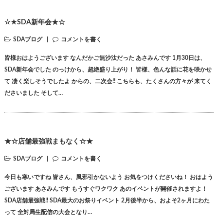
☆★SDA新年会★☆
SDAブログ
コメントを書く
皆様おはようございます なんだかご無沙汰だった あさみんです 1月30日は、
SDA新年会でした のっけから、超絶盛り上がり！ 皆様、色んな話に花を咲かせ
て 凄く楽しそうでしたよ からの、二次会!! こちらも、たくさんの方々が 来てく
ださいました そして…
★☆店舗最強戦まもなく☆★
SDAブログ
コメントを書く
今日も寒いですね 皆さん、風邪引かないよう お気をつけくださいね！ おはよう
ございます あさみんです もうすぐワクワク あのイベントが開催されますよ！
SDA店舗最強戦!! SDA最大のお祭りイベント 2月後半から、およそ2ヶ月にわた
って 全対局生配信の大会となり…