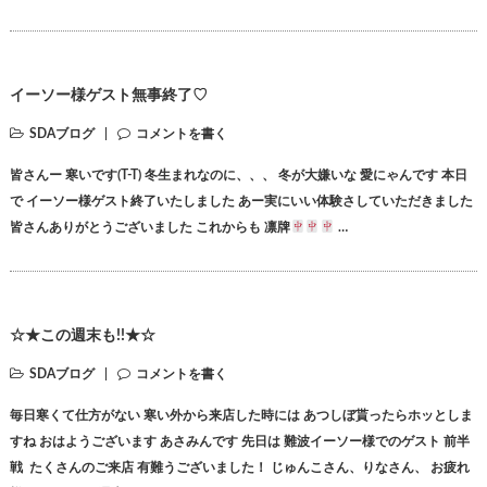
イーソー様ゲスト無事終了♡
SDAブログ
コメントを書く
皆さんー 寒いです(T-T) 冬生まれなのに、、、 冬が大嫌いな 愛にゃんです 本日
で イーソー様ゲスト終了いたしました あー実にいい体験さしていただきました
皆さんありがとうございました これからも 凛牌
…
☆★この週末も!!★☆
SDAブログ
コメントを書く
毎日寒くて仕方がない 寒い外から来店した時には あつしぼ貰ったらホッとしま
すね おはようございます あさみんです 先日は 難波イーソー様でのゲスト 前半
戦 たくさんのご来店 有難うございました！ じゅんこさん、りなさん、 お疲れ