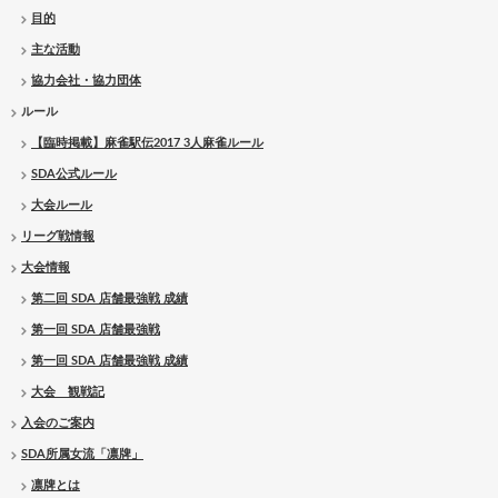
目的
主な活動
協力会社・協力団体
ルール
【臨時掲載】麻雀駅伝2017 3人麻雀ルール
SDA公式ルール
大会ルール
リーグ戦情報
大会情報
第二回 SDA 店舗最強戦 成績
第一回 SDA 店舗最強戦
第一回 SDA 店舗最強戦 成績
大会 観戦記
入会のご案内
SDA所属女流「凛牌」
凛牌とは