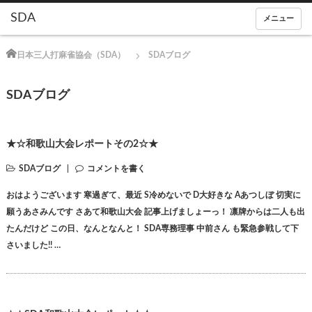
メニュー
Home
日本三人打麻雀協会（SDA）
SDAブログ
SDAブログ
★☆和歌山大会レポートその2☆★
SDAブログ
コメントを書く
おはようございます 寒過ぎて、最近 S冷めないで D大好きな Aあつしぼ 切実に
願うあさみんです さあて和歌山大会 記事上げましょーっ！ 凛牌からは二人も出
たんだけど この日、なんとなんと！ SDA専務理事 中前さん も緊急参戦して下
さいました!! …