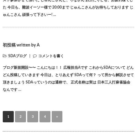
た 今日も、難波イーソー様で 20:00まで じゅんこさんがお待ちしております じ
ゅんこさん 頑張って下さいー! …
初投稿 written by A
SDAブログ
コメントを書く
ブログ新規開設〜〜 こんにちは！！ 広報担当Aです これからSDAについて どん
どん投稿していきます 今日は、とりあえず SDAって何？ って所から解説させて
頂きましょう SDAっていうのは通称で、 正式名称は実は 日本三人打麻雀協会
なんです …
1
2
3
4
»