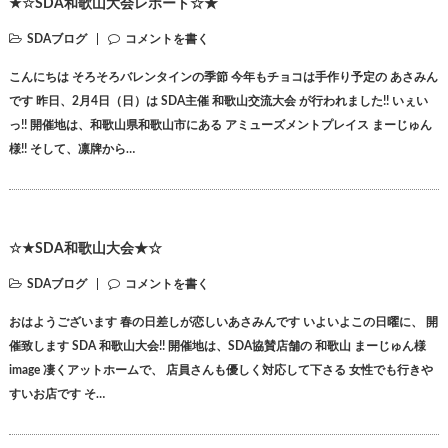
★☆SDA和歌山大会レポート☆★
SDAブログ
コメントを書く
こんにちは そろそろバレンタインの季節 今年もチョコは手作り予定の あさみん
です 昨日、2月4日（日）は SDA主催 和歌山交流大会 が行われました!! いぇい
っ!! 開催地は、和歌山県和歌山市にある アミューズメントプレイス まーじゅん
様!! そして、凛牌から…
☆★SDA和歌山大会★☆
SDAブログ
コメントを書く
おはようございます 春の日差しが恋しいあさみんです いよいよこの日曜に、 開
催致します SDA 和歌山大会!! 開催地は、SDA協賛店舗の 和歌山 まーじゅん様
image 凄くアットホームで、 店員さんも優しく対応して下さる 女性でも行きや
すいお店です そ…