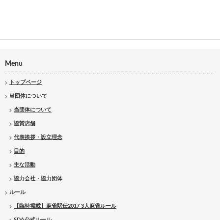
Menu
トップページ
当団体について
当団体について
協賛店舗
代表挨拶・設立理念
目的
主な活動
協力会社・協力団体
ルール
【臨時掲載】麻雀駅伝2017 3人麻雀ルール
SDA公式ルール