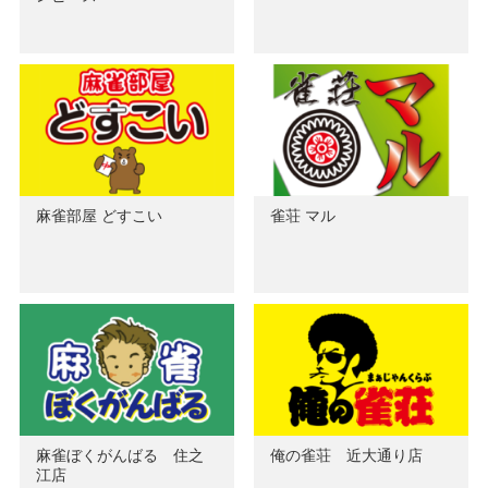
麻雀部屋 どすこい
雀荘 マル
麻雀ぼくがんばる 住之
俺の雀荘 近大通り店
江店