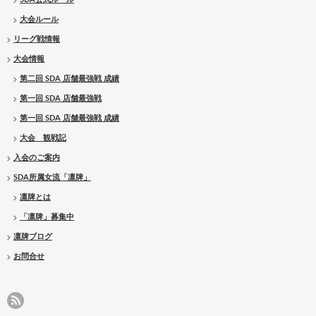
大会ルール
リーグ戦情報
大会情報
第二回 SDA 店舗最強戦 成績
第一回 SDA 店舗最強戦
第一回 SDA 店舗最強戦 成績
大会 観戦記
入会のご案内
SDA所属女流「凛牌」
凛牌とは
「凛牌」募集中
凛牌ブログ
お問合せ