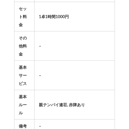
セッ
ト料
1卓1時間1000円
金
その
他料
–
金
基本
サー
–
ビス
基本
ルー
親テンパイ連荘, 赤牌あり
ル
備考
–