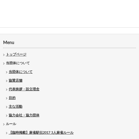
Menu
トップページ
当団体について
当団体について
協賛店舗
代表挨拶・設立理念
目的
主な活動
協力会社・協力団体
ルール
【臨時掲載】麻雀駅伝2017 3人麻雀ルール