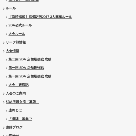
ルール
【臨時掲載】麻雀駅伝2017 3人麻雀ルール
SDA公式ルール
大会ルール
リーグ戦情報
大会情報
第二回 SDA 店舗最強戦 成績
第一回 SDA 店舗最強戦
第一回 SDA 店舗最強戦 成績
大会 観戦記
入会のご案内
SDA所属女流「凛牌」
凛牌とは
「凛牌」募集中
凛牌ブログ
お問合せ