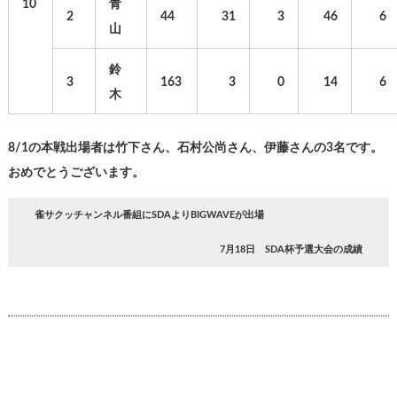
10
青
2
44
31
3
46
6
山
鈴
3
163
3
0
14
6
木
8/1の本戦出場者は竹下さん、石村公尚さん、伊藤さんの3名です。
おめでとうございます。
雀サクッチャンネル番組にSDAよりBIGWAVEが出場
7月18日 SDA杯予選大会の成績