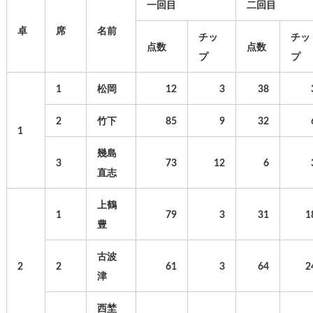
一回目
二回目
卓
席
名前
チッ
チッ
点数
点数
プ
プ
1
松岡
12
3
38
2
竹下
85
9
32
1
幾島
3
73
12
6
直志
上鶴
1
79
3
31
1
豊
古波
2
2
61
3
64
2
津
西埜