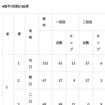
■後半3回戦の結果
前
一回目
二回目
半
名
卓
席
チ
チ
前
点数
ッ
点数
ッ
プ
プ
山
1
152
61
12
27
6
口
野
2
47
27
9
27
3
口
1
二
口
3
48
88
21
0
9