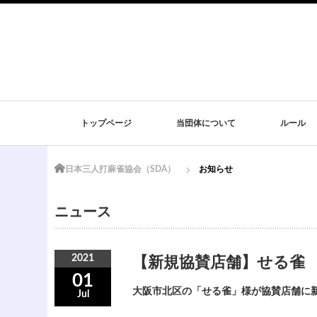
トップページ
当団体について
ルール
Home
日本三人打麻雀協会（SDA）
お知らせ
ニュース
2021
【新規協賛店舗】せる雀
01
大阪市北区の「せる雀」様が協賛店舗に新
Jul