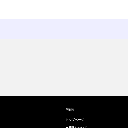
Menu
トップページ
当団体について