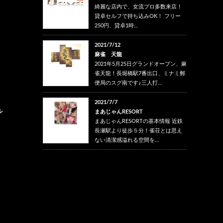
綺麗な店内で、女流プロ多数来店！
貸卓セルフで持ち込みOK！ フリー
250円、貸卓1時…
2021/7/12
麻雀 天龍
2021年5月25日グランドオープン、麻
雀天龍！長堀橋駅7番出口、ミナミ郵
便局のスグ南です♪三人打…
2021/7/7
ル
まあじゃんRESORT
まあじゃんRESORTの基本情報 近鉄
長瀬駅より徒歩５分！雀荘とは思え
ない清潔感溢れる空間を…