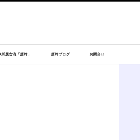
DA所属女流「凛牌」
凛牌ブログ
お問合せ