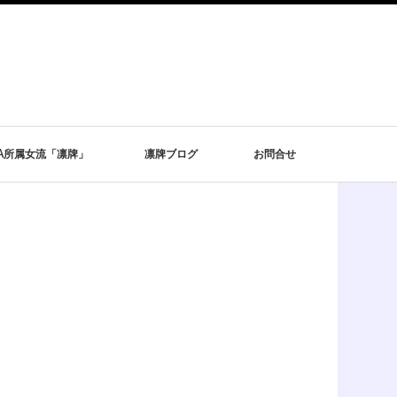
DA所属女流「凛牌」
凛牌ブログ
お問合せ