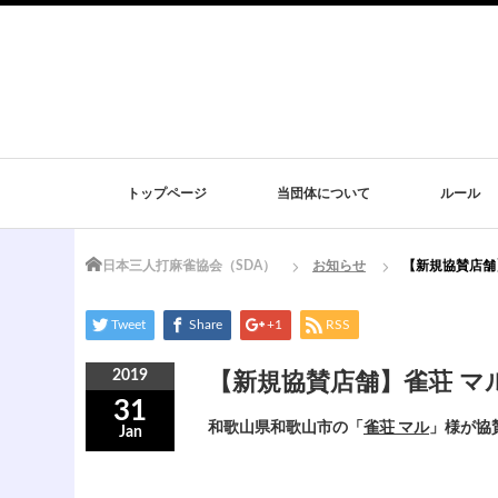
トップページ
当団体について
ルール
Home
日本三人打麻雀協会（SDA）
お知らせ
【新規協賛店舗
Tweet
Share
+1
RSS
2019
【新規協賛店舗】雀荘 マ
31
和歌山県和歌山市の「
雀荘 マル
」様が協
Jan