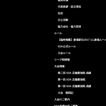
協賛店舗
代表挨拶・設立理念
目的
主な活動
協力会社・協力団体
ルール
【臨時掲載】麻雀駅伝2017 3人麻雀ルー
SDA公式ルール
大会ルール
リーグ戦情報
大会情報
第二回 SDA 店舗最強戦 成績
第一回 SDA 店舗最強戦
第一回 SDA 店舗最強戦 成績
大会 観戦記
入会のご案内