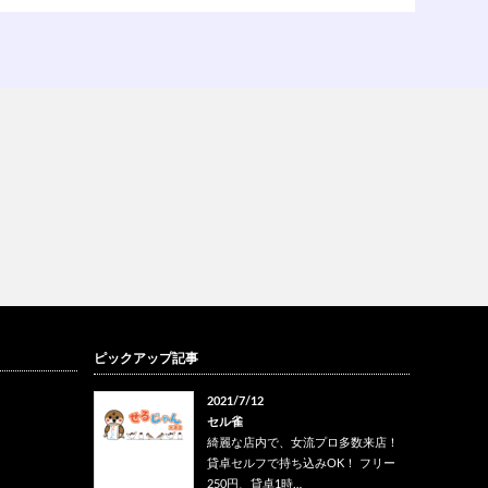
ピックアップ記事
2021/7/12
セル雀
綺麗な店内で、女流プロ多数来店！
貸卓セルフで持ち込みOK！ フリー
250円、貸卓1時…