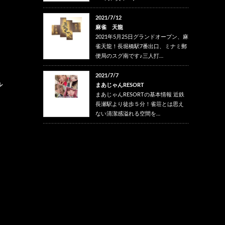
2021/7/12
麻雀 天龍
2021年5月25日グランドオープン、麻
雀天龍！長堀橋駅7番出口、ミナミ郵
便局のスグ南です♪三人打…
2021/7/7
ル
まあじゃんRESORT
まあじゃんRESORTの基本情報 近鉄
長瀬駅より徒歩５分！雀荘とは思え
ない清潔感溢れる空間を…