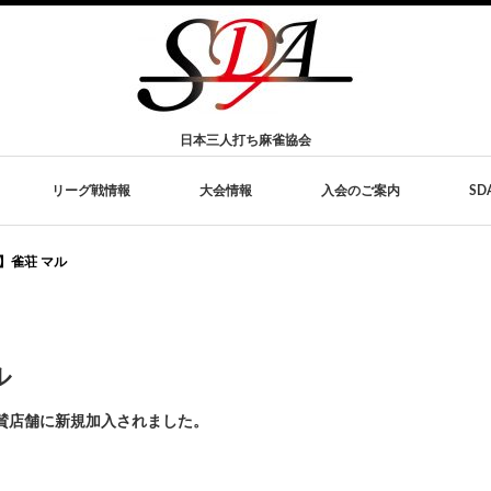
日本三人打ち麻雀協会
リーグ戦情報
大会情報
入会のご案内
S
】雀荘 マル
ル
賛店舗に新規加入されました。