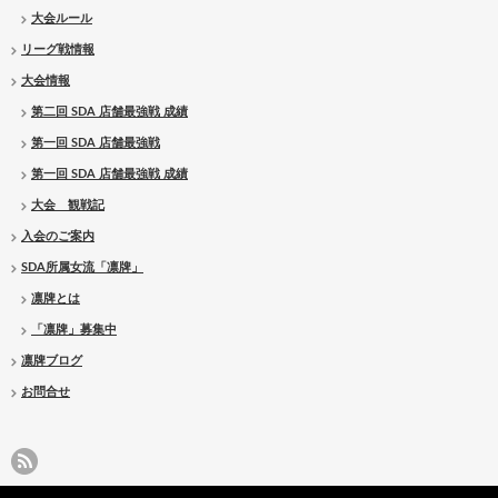
大会ルール
リーグ戦情報
大会情報
第二回 SDA 店舗最強戦 成績
第一回 SDA 店舗最強戦
第一回 SDA 店舗最強戦 成績
大会 観戦記
入会のご案内
SDA所属女流「凛牌」
凛牌とは
「凛牌」募集中
凛牌ブログ
お問合せ