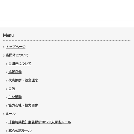
Menu
トップページ
当団体について
当団体について
協賛店舗
代表挨拶・設立理念
目的
主な活動
協力会社・協力団体
ルール
【臨時掲載】麻雀駅伝2017 3人麻雀ルール
SDA公式ルール